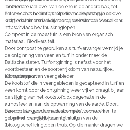
je het materiaal over van de ene in de andere bak, tot
methodes
het proces is beëindigd. Op die manier breng je ook
En een schat aan informatie over composteren en over
lucht in het materiaal en meng je alles mooi door elkaar.
kringlooptuinieren vind je op de website van Vlaco:
https://vlaco.be/thuiskringlopen
Compost in de moestuin is een bron van organisch
materiaal Biodiversiteit
Door compost te gebruiken als turfvervanger vermijd je
de ontginning van veen en turf in onder meer de
Baltische staten. Turfontginning is nefast voor het
voortbestaan en de soortenrijkdom van natuurlijke
ecosystemen van veengebieden.
Klimaatrapport
De koolstof die in veengebieden is gecapteerd in turf en
veen komt door de ontginning weer vrij en draagt bij aan
de stijging van het koolstofdioxidegehalte in de
atmosfeer, en aan de opwarming van de aarde. Door
compost te gebruiken als alternatief voor turf in
Door op een goede manier compost te maken en te
potgrond vermijd je de ontginning.
gebruiken draag je bij aan het sluiten van de
(biologische) kringlopen thuis. Op die manier dragen we