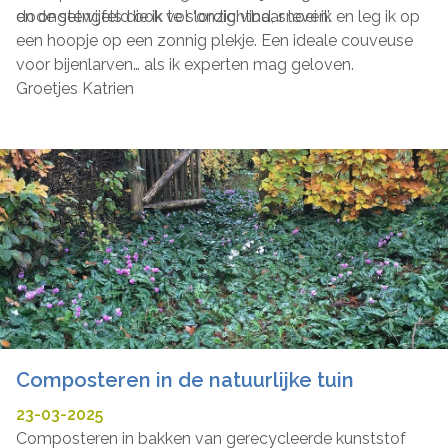
en ongetwijfeld ook vol ‘onzichtbaar leven’.
dode stengels die ik te slordig vind, snoei ik en leg ik op
een hoopje op een zonnig plekje. Een ideale couveuse
voor bijenlarven… als ik experten mag geloven.
Groetjes Katrien
Composteren in de natuurlijke tuin
23-03-2025
Composteren in bakken van gerecycleerde kunststof