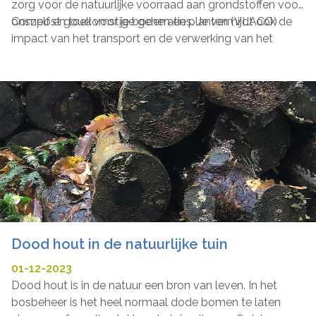
zorg voor de natuurlijke voorraad aan grondstoffen voor
onszelf en toekomstige generaties. Je vermijdt ook de
Compost goud voor je bodem en planten (VLACO)
impact van het transport en de verwerking van het
organisch-biologisch afval wanneer je het ter plaatse
verwerkt. Maar let op: rottend biologisch afval kan
methaan doen ontstaan, een krachtig broeikasgas.
Wanneer je het tuinafval gewoon op een hoop gooit of
in een put krijg je rotting. Vermijd rottingsprocessen door
regelmatig te beluchten.
Dood hout in de natuurlijke tuin
01-12-2023
Dood hout is in de natuur een bron van leven. In het
bosbeheer is het heel normaal dode bomen te laten