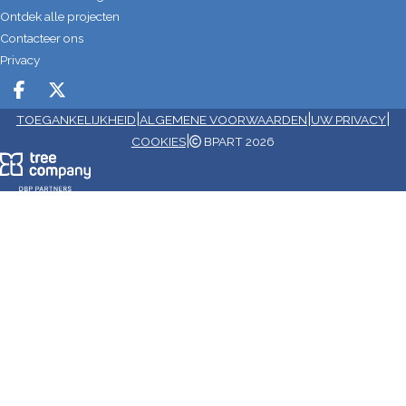
Ontdek alle projecten
Contacteer ons
Privacy
Deel op facebook
Deel op X
|
|
|
TOEGANKELIJKHEID
ALGEMENE VOORWAARDEN
UW PRIVACY
|
COOKIES
BPART 2026