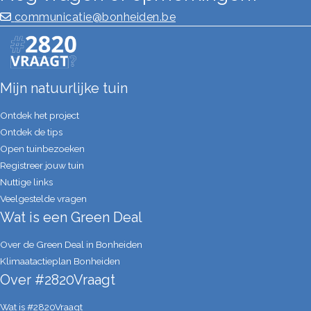
inafval gewoon op een hoop gooit of in een put krijg je rottin
communicatie@bonheiden.be
ermijd rottingsprocessen door regelmatig te beluchten.
Mijn natuurlijke tuin
Ontdek het project
Ontdek de tips
Open tuinbezoeken
Registreer jouw tuin
Nuttige links
Veelgestelde vragen
Wat is een Green Deal
Over de Green Deal in Bonheiden
Klimaatactieplan Bonheiden
Over #2820Vraagt
Wat is #2820Vraagt