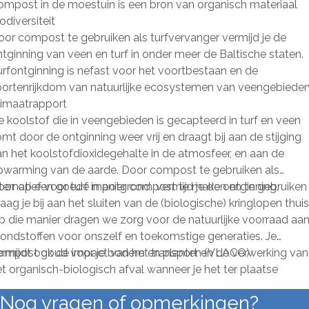
ompost in de moestuin is een bron van organisch materiaal
odiversiteit
oor compost te gebruiken als turfvervanger vermijd je de
tginning van veen en turf in onder meer de Baltische staten.
rfontginning is nefast voor het voortbestaan en de
oortenrijkdom van natuurlijke ecosystemen van veengebieden
limaatrapport
 koolstof die in veengebieden is gecapteerd in turf en veen
mt door de ontginning weer vrij en draagt bij aan de stijging
n het koolstofdioxidegehalte in de atmosfeer, en aan de
pwarming van de aarde. Door compost te gebruiken als
ternatief voor turf in potgrond vermijd je de ontginning.
oor op een goede manier compost te maken en te gebruiken
aag je bij aan het sluiten van de (biologische) kringlopen thuis
p die manier dragen we zorg voor de natuurlijke voorraad aa
rondstoffen voor onszelf en toekomstige generaties. Je
ermijdt ook de impact van het transport en de verwerking van
ompost goud voor je bodem en planten (VLACO)
t organisch-biologisch afval wanneer je het ter plaatse
rwerkt. Maar let op: rottend biologisch afval kan methaan
Nog vragen of opmerkingen?
oen ontstaan, een krachtig broeikasgas. Wanneer je het