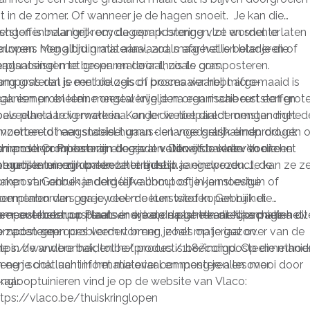
t in de zomer. Of wanneer je de hagen snoeit. Je kan die
ststoffen naar het recyclagepark brengen, ze worden er
engen is belangrijk om de compostering vlot en snel te laten
ouwens nog altijd gratis aanvaard, maar het is beter je die
rlopen. Meng bruin materiaal, zoals afgevallen bladeren of
erplaatsingen te besparen door thuis te composteren.
aagsnoeisel met groen materiaal, zoals gras.
omposteren is een biologisch proces waarbij micro-
ang gras dat je met de zeis of bosmaaier hebt afgemaaid is
rganismen en kleine ongewervelden organische reststoffen
ak een probleem: meestal krijg je na een maaibeurt een grot
oals plantaardig materiaal onder welbepaalde omstandighed
oeveelheid te verwerken. Kan je die niet direct mengen met
mzetten tot een stabiel humus- en voedselrijk eindproduct:
ijvoorbeeld haagsnoeisel gaan de lange grashalmen drogen o
ompost. Composteren doe je in vaten of bakken. Voor een
chimmelen. Probeer in elk geval voldoende water toe te
n ander probleem zijn de zaden. Dikwijls overleven die het
tuurlijke tuin zijn bakken het meest aangewezen. Je kan ze ze
egen en meng op een later tijdstip.
omposteren en komen ze terecht in je eindproduct, de
aken van onbehandeld (afval)hout of je kan stevige
mpost. Gebruik je dergelijke compost in je moestuin of
xemplaren van gerecycleerde kunststof kopen bij het
loemenborders, ga je veel moeten wieden. Gebruik die
emeentebestuur. Plaats er enkele naast elkaar. Naarmate het
ompost beter op plaatsen waar de planten die opschieten uit
eer over composteren vind je op de gemeentelijke pagina ov
omposteerproces vordert breng je het materiaal over van de
e zaden geen probleem vormen, zoals op je gazon.
omposteren:
e in de andere bak, tot het proces is beëindigd. Op die manie
ttps://www.bonheiden.be/product/118/composteermethod
eng je ook lucht in het materiaal en meng je alles mooi door
n een schat aan informatie over composteren en over
kaar.
inglooptuinieren vind je op de website van Vlaco:
ttps://vlaco.be/thuiskringlopen