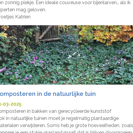
n zonnig plekje. Een ideale couveuse voor bijenlarven… als ik
xperten mag geloven.
oetjes Katrien
omposteren in de natuurlijke tuin
3-03-2025
omposteren in bakken van gerecycleerde kunststof
k in natuurlijke tuinen moet je regelmatig plantaardige
aterialen verwijderen. Soms heb je grote hoeveelheden, zoal
nneer je een stukje grasland maait dat is blijven doorgroeien