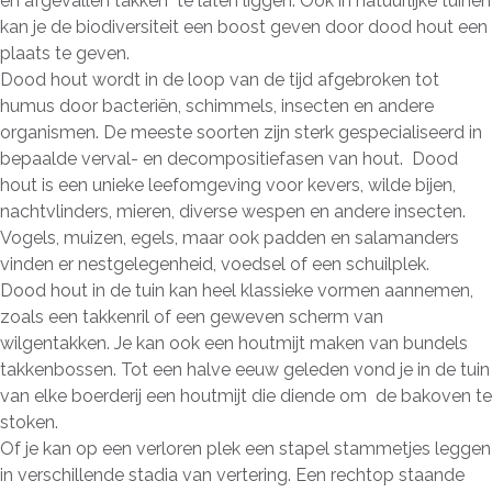
en afgevallen takken te laten liggen. Ook in natuurlijke tuinen
kan je de biodiversiteit een boost geven door dood hout een
plaats te geven.
Dood hout wordt in de loop van de tijd afgebroken tot
humus door bacteriën, schimmels, insecten en andere
organismen. De meeste soorten zijn sterk gespecialiseerd in
bepaalde verval- en decompositiefasen van hout. Dood
hout is een unieke leefomgeving voor kevers, wilde bijen,
nachtvlinders, mieren, diverse wespen en andere insecten.
Vogels, muizen, egels, maar ook padden en salamanders
vinden er nestgelegenheid, voedsel of een schuilplek.
Dood hout in de tuin kan heel klassieke vormen aannemen,
zoals een takkenril of een geweven scherm van
wilgentakken. Je kan ook een houtmijt maken van bundels
takkenbossen. Tot een halve eeuw geleden vond je in de tuin
van elke boerderij een houtmijt die diende om de bakoven te
stoken.
Of je kan op een verloren plek een stapel stammetjes leggen
in verschillende stadia van vertering. Een rechtop staande