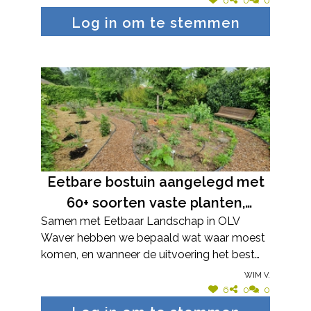
verhardingen, regenwater van
Log in om te stemmen
het hoofdgebouw in
regenwaterput, van de garage in
opvangton, wordt geledigd in de
vijver
Eetbare bostuin aangelegd met
60+ soorten vaste planten,
Samen met Eetbaar Landschap in OLV
struiken, en bomen. Ook nog
Waver hebben we bepaald wat waar moest
aangelegd: mini-vijvertje,
komen, en wanneer de uitvoering het best
inheemse biodiverse struiken,
gebeurde. We gingen volgens de principes
Wim V.
zonneborder
van de permacultuur tewerk. De bostuin was
6
0
0
eerst aan de beurt, daarna volgde de