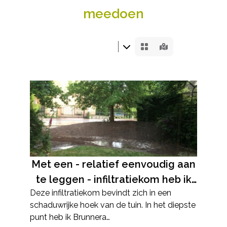
meedoen
Met een - relatief eenvoudig aan
te leggen - infiltratiekom heb ik
Deze infiltratiekom bevindt zich in een
intussen een stukje nieuwe
schaduwrijke hoek van de tuin. In het diepste
biotoop gecreëerd. Het is
punt heb ik Brunnera
bovendien een heel aangenaam