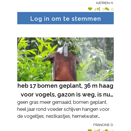
macrophylla (Kaukasisch vergeet-mij-nietje)
Katrien H.
verblijfplekje geworden. Vroeger
geplant. Deze lentebloeier kan goed tegen
4
0
0
afwisselend natte en droge periodes en
zaten we nooit in de voortuin, nu
Log in om te stemmen
verkiest schaduw. Zeer geschikt dus voor
wel. Op warme dagen is het er
deze plek in de tuin.
aangenaam toeven.
heb 17 bomen geplant, 36 m haag
voor vogels, gazon is weg, is nu
geen gras meer gemaaid, bomen geplant,
een wilde tuin, vijver laten
heel jaar rond voeder schijven hangen voor
verwilderen, haag goed hoog
de vogeltjes, nestkastjes, hemelwater
laten groeien, geen
opvangen voor begieten of de vijver aan te
Francine D.
bestrijdingsmiddelen, geen
vullen, vijver laten verwilderen
6
0
0