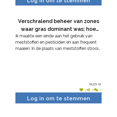
Log in om te stemmen
zonneborder, en een biodivers stukje met
inheemse waardplanten.
Verschralend beheer van zones
waar gras dominant was; hoe
Ik maakte een einde aan het gebruik van
voedselarmer de bodem, hoe
meststoffen en pesticiden en aan frequent
meer kruiden en bloemen.
maaien: In de plaats van meststoffen strooi
ik om de paar jaar wat fijne compost op het
gazon, kalk kan ook. Om dominantie van
mossen te vermijden verticuteer ik het
gazon en maai ik het gras niet te kort. ik maai
in het voorjaar niet de plaatsen waar ik
Rudy M.
kruidachtige planten opmerk in het gazon;
7
0
2
dat doe ik later in het jaar, wanneer de
Log in om te stemmen
kruiden en bloemen zaden hebben gevormd.
Het grasland in de boomgaard naast het
gazon maai ik ook pas wanneer de bloemen