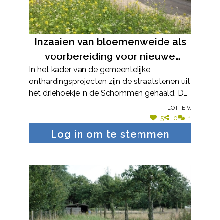
klimop, prachtklokjes en meiklokjes (die
laatsten stonden er al).
Inzaaien van bloemenweide als
voorbereiding voor nieuwe
In het kader van de gemeentelijke
aanplant
onthardingsprojecten zijn de straatstenen uit
het driehoekje in de Schommen gehaald. De
spie is aangevuld met verbeterde grond. Om
Lotte V.
de grond zaai klaar te maken is deze een
5
0
1
aantal maand niet ingezaaid, maar wel
Log in om te stemmen
geweid. Dit noemt men een vals zaaibed. In
juli is de spie dan ingezaaid met het mengsel
A3 TÜBINGER - BIJENWEIDEMENGSEL.