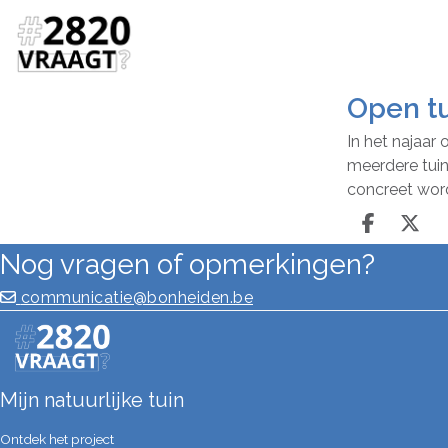
Open t
In het najaar
meerdere tuin
concreet word
Deel o
Dee
Nog vragen of opmerkingen?
communicatie@bonheiden.be
Mijn natuurlijke tuin
Ontdek het project