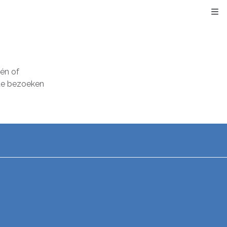
Kli
én of
 de bezoeken