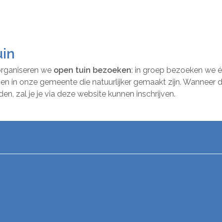
uin
 organiseren we
open tuin bezoeken
: in groep bezoeken we é
en in onze gemeente die natuurlijker gemaakt zijn. Wanneer
en, zal je je via deze website kunnen inschrijven.
p facebook
l op X