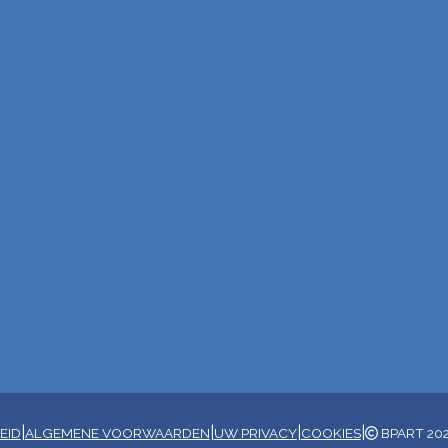
|
|
|
|
EID
ALGEMENE VOORWAARDEN
UW PRIVACY
COOKIES
BPART 20