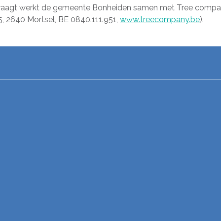
aagt werkt de gemeente Bonheiden samen met Tree compa
, 2640 Mortsel, BE 0840.111.951,
www.treecompany.be
).
p facebook
l op X