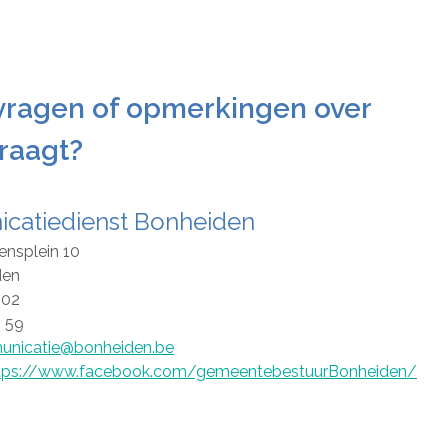
vragen of opmerkingen over
raagt?
catiedienst Bonheiden
ensplein 10
den
 02
8 59
nicatie@bonheiden.be
tps://www.facebook.com/gemeentebestuurBonheiden/