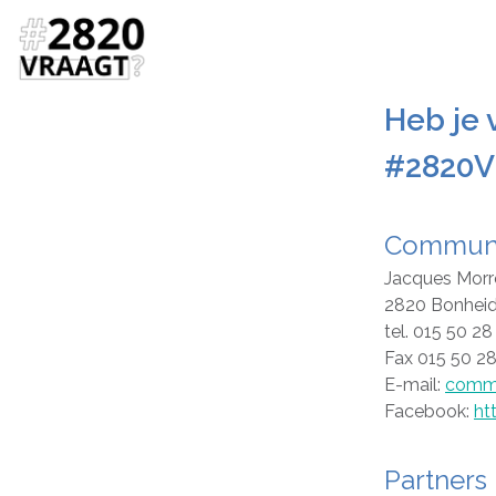
Heb je 
#2820V
Communi
Jacques Morr
2820 Bonhei
tel. 015 50 28
Fax 015 50 2
E-mail:
commu
Facebook:
ht
Partners