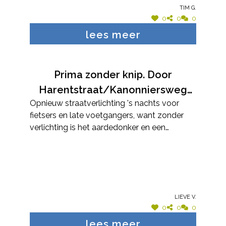
Tim G.
0
0
0
lees meer
Prima zonder knip. Door
Harentstraat/Kanonniersweg
Opnieuw straatverlichting 's nachts voor
komt ook zeer veel sluipverkeer
fietsers en late voetgangers, want zonder
en wordt ook aan overdreven
verlichting is het aardedonker en een
snelheid gereden, en daar is ook
fietslamp heeft onvoldoende reikwijdte.
geen knip. Zonder knip hoeven
wij niet meer om te rijden via de
(drukke) dorpskern om naar
Putsesteenweg te rijden.
Lieve V.
0
0
0
lees meer