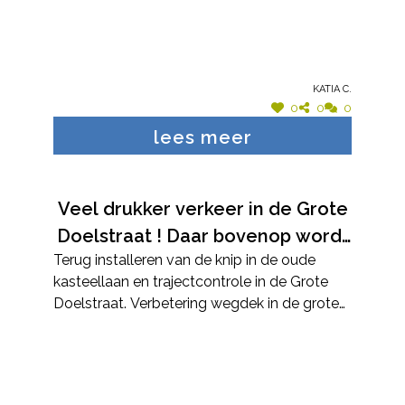
Katia C.
0
0
0
lees meer
Veel drukker verkeer in de Grote
Doelstraat ! Daar bovenop wordt
Terug installeren van de knip in de oude
de snelheidsbeperking van 30 km
kasteellaan en trajectcontrole in de Grote
amper gerespecteerd. Onze
Doelstraat. Verbetering wegdek in de grote
straten worden voor fietsers en
Doelstraat.
voetgangers uiterst gevaarlijk.
Bovendien zorgt het meer-
verkeer en de snelheid voor