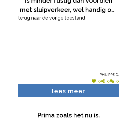
Is minder rustig dan voordien
met sluipverkeer, wel handig om
terug naar de vorige toestand
centrum te mijden vanuit en naar
Keerbergen
Philippe D.
0
0
0
lees meer
Prima zoals het nu is.