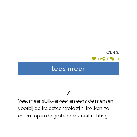
Koen S.
0
0
0
lees meer
/
Veel meer sluikverkeer en eens de mensen
voorbij de trajectcontrole zijn, trekken ze
enorm op in de grote doelstraat richting
waversesteenweg.