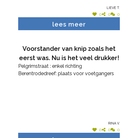
geluidsoverlast!
Lieve T.
0
0
0
lees meer
Voorstander van knip zoals het
eerst was. Nu is het veel drukker!
Pelgrimstraat : enkel richting
Berentrodedreef: plaats voor voetgangers
Rina V.
0
0
0