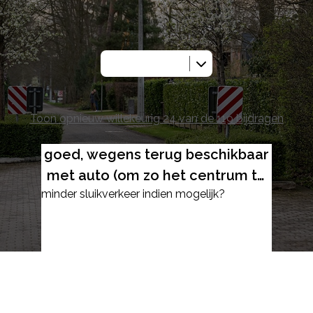
 bijdragen werden reeds inge
Toon opnieuw willekeurig 24 van de 119 bijdragen
goed, wegens terug beschikbaar
met auto (om zo het centrum te
minder sluikverkeer indien mogelijk?
kunnen bereiken)