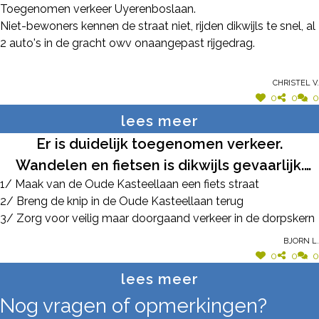
Toegenomen verkeer Uyerenboslaan.
Niet-bewoners kennen de straat niet, rijden dikwijls te snel, al
2 auto's in de gracht owv onaangepast rijgedrag.
Christel V.
0
0
0
lees meer
Er is duidelijk toegenomen verkeer.
Wandelen en fietsen is dikwijls gevaarlijk.
1/ Maak van de Oude Kasteellaan een fiets straat
Zeker op drukkere momenten zoals de
2/ Breng de knip in de Oude Kasteellaan terug
ochtendspits. Het sluipverkeer is hier sterk
3/ Zorg voor veilig maar doorgaand verkeer in de dorpskern
aanwezig. De traject controle werkt hier niet
Bjorn L.
door de verschillende zijstraten waardoor er
0
0
0
niet aan de 30 km/u max snelheid gekeken
lees meer
wordt. Wanneer de lichten in het dorp
Nog vragen of opmerkingen?
zouden geactiveerd worden zoals voorheen,