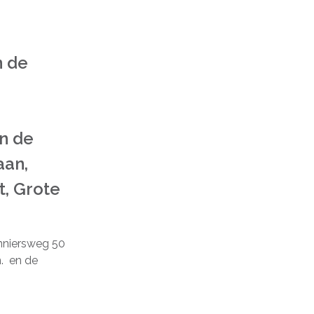
n de
an de
aan,
t, Grote
onniersweg 50
. en de