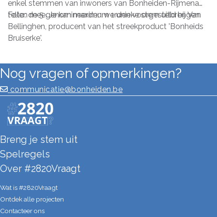
enkel stemmen van inwoners van Bonheiden-Rijmenam
tellen mee. Je kan maximum 1 unieke stem uitbrengen.
Foto: de 5 genomineerden werden voorgesteld bij Van
Bellinghen, producent van het streekproduct 'Bonheids
Bruiserke'.
Nog vragen of opmerkingen?
communicatie@bonheiden.be
Breng je stem uit
Spelregels
Over #2820Vraagt
Wat is #2820Vraagt
Ontdek alle projecten
Contacteer ons