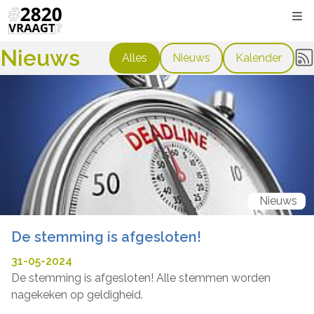
Kli
Nieuws
Alles
Nieuws
Kalender
Nieuws
De stemming is afgesloten!
31-05-2024
De stemming is afgesloten! Alle stemmen worden
nagekeken op geldigheid.