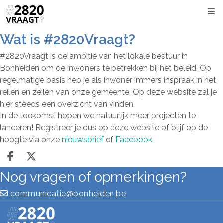
Kli
Wat is #2820Vraagt?
#2820Vraagt is de ambitie van het lokale bestuur in
Bonheiden om de inwoners te betrekken bij het beleid. Op
regelmatige basis heb je als inwoner immers inspraak in het
reilen en zeilen van onze gemeente. Op deze website zal je
hier steeds een overzicht van vinden.
In de toekomst hopen we natuurlijk meer projecten te
lanceren! Registreer je dus op deze website of blijf op de
hoogte via onze
nieuwsbrief
of
Facebook
.
Deel op facebook
Deel op X
Nog vragen of opmerkingen?
communicatie@bonheiden.be