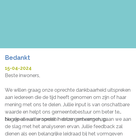
Bedankt
15-04-2024
Beste inwoners,
We willen graag onze oprechte dankbaarheid uitspreken
aan iedereen die de tijd heeft genomen om zijn of haar
mening met ons te delen. Jullie input is van onschatbare
waarde en helpt ons gemeentebestuur om beter te
begrijpen wat er speelt in onze gemeenschap.
Nu we alle antwoorden hebben ontvangen, gaan we aan
de slag met het analyseren ervan. Jullie feedback zal
dienen als een belangrijke leidraad bij het vormgeven