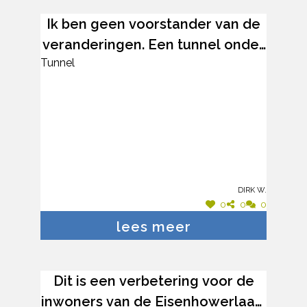
gewandeld en gefietst, de knooppunten
lopen langs hier. Hopelijk komt er voor de
Ik ben geen voorstander van de
Harentstraat een oplossing!!!
veranderingen. Een tunnel onder
Tunnel
bonheiden dorp zou ideaal zijn
Dirk W.
0
0
0
lees meer
Dit is een verbetering voor de
inwoners van de Eisenhowerlaan.