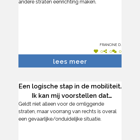
andere straten eenrichting maken.
Francine D.
0
0
0
lees meer
Een logische stap in de mobiliteit.
Ik kan mij voorstellen dat
Geldt niet alleen voor de omliggende
mensen in de Eisenhowerlaan
straten, maar voorrang van rechts is overal
zeker niet zo tevreden waren
een gevaarlijke/onduidelijke situatie.
met de knip. Een zone 30 (met
controle) zorgt niet meteen voor