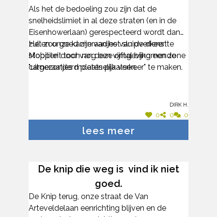
Als het de bedoeling zou zijn dat de
Maar er is nog steeds
snelheidslimiet in al deze straten (en in de
sluipverkeer en de
Eisenhowerlaan) gerespecteerd wordt dan
snelheidsovertreders zijn niet op
zullen onze kameraadjes van de dienst
Het zou goed zijn van het sluipverkeer te
de handen van 1
Mobiliteit toch nog een vijftal bijkomende
stoppen door van deze omgeving een zone
cameraatjes moeten plaatsen.
"uitgezonderd plaatselijk verkeer" te maken.
gemeentebestuur te tellen.
Dirk H.
0
0
0
lees meer
De knip die weg is vind ik niet
goed.
De Knip terug, onze straat de Van
Arteveldelaan eenrichting blijven en de