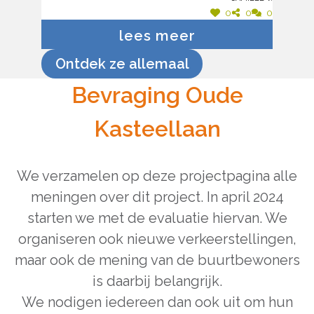
0
0
0
Echter, trajectcontroles zijn niet
lees meer
de juiste oplossing want dit is
bestraffen, men zou eerder
Ontdek ze allemaal
moeten gaan naar preventie en
Bevraging Oude
vertragingelementen instaleren
op die straten.
Kasteellaan
We verzamelen op deze projectpagina alle
meningen over dit project. In april 2024
starten we met de evaluatie hiervan. We
organiseren ook nieuwe verkeerstellingen,
maar ook de mening van de buurtbewoners
is daarbij belangrijk.
We nodigen iedereen dan ook uit om hun