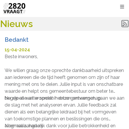
Kli
Nieuws
Bedankt
15-04-2024
Beste inwoners,
We willen graag onze oprechte dankbaarheid uitspreken
aan iedereen die de tijd heeft genomen om zijn of haar
mening met ons te delen. Jullie input is van onschatbare
waarde en helpt ons gemeentebestuur om beter te
begrijpen wat er speelt in onze gemeenschap.
Nu we alle antwoorden hebben ontvangen, gaan we aan
de slag met het analyseren ervan. Jullie feedback zal
dienen als een belangrijke leidraad bij het vormgeven
van toekomstige plannen en beslissingen die ons
allemaal aangaan.
Nogmaals, hartelijk dank voor jullie betrokkenheid en