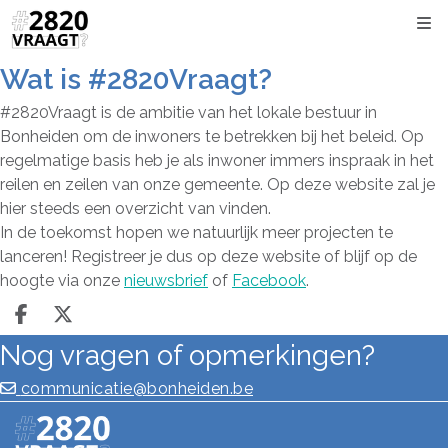
Kli
Wat is #2820Vraagt?
#2820Vraagt is de ambitie van het lokale bestuur in
Bonheiden om de inwoners te betrekken bij het beleid. Op
regelmatige basis heb je als inwoner immers inspraak in het
reilen en zeilen van onze gemeente. Op deze website zal je
hier steeds een overzicht van vinden.
In de toekomst hopen we natuurlijk meer projecten te
lanceren! Registreer je dus op deze website of blijf op de
hoogte via onze
nieuwsbrief
of
Facebook
.
Deel op facebook
Deel op X
Nog vragen of opmerkingen?
communicatie@bonheiden.be