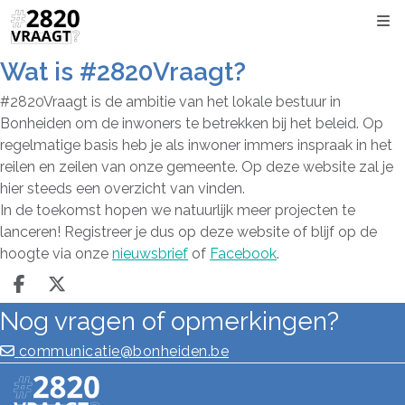
Kli
Wat is #2820Vraagt?
#2820Vraagt is de ambitie van het lokale bestuur in
Bonheiden om de inwoners te betrekken bij het beleid. Op
regelmatige basis heb je als inwoner immers inspraak in het
reilen en zeilen van onze gemeente. Op deze website zal je
hier steeds een overzicht van vinden.
In de toekomst hopen we natuurlijk meer projecten te
lanceren! Registreer je dus op deze website of blijf op de
hoogte via onze
nieuwsbrief
of
Facebook
.
Deel op facebook
Deel op X
Nog vragen of opmerkingen?
communicatie@bonheiden.be