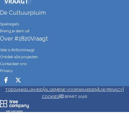
De Cultuurpluim
Spelregels
Breng je stem uit
Over #2820Vraagt
Wat is #2820Vraagt
Ontdek alle projecten
Contacteer ons
Privacy
Deel op facebook
Deel op X
|
|
|
TOEGANKELIJKHEID
ALGEMENE VOORWAARDEN
UW PRIVACY
|
COOKIES
BPART 2026