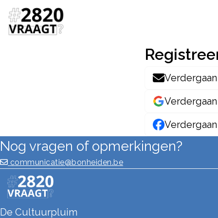
Registree
Verdergaan
Verdergaan
Verdergaan
Nog vragen of opmerkingen?
communicatie@bonheiden.be
De Cultuurpluim