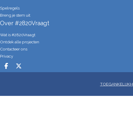
Spelregels
Breng je stem uit
Over #2820Vraagt
Wat is #2820Vraagt
Ontdek alle projecten
Contacteer ons
Privacy
Deel op facebook
Deel op X
TOEGANKELIJKH