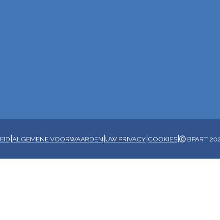
|
|
|
|
EID
ALGEMENE VOORWAARDEN
UW PRIVACY
COOKIES
BPART 20