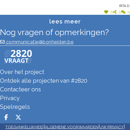
Rita D.
Eisenhouwerlaan trekken ze zich niet veel
0
0
0
aan van de snelheidsbeperking. De meeste
lees meer
auto's worden trouwens toch niet door de
Nog vragen of opmerkingen?
trajectcontrole gedetecteerd. De huidige
situatie is een verslechtering tegenover de
communicatie@bonheiden.be
vorige.
Over het project
Ontdek alle projecten van #2820
Contacteer ons
Privacy
Spelregels
Deel op facebook
Deel op X
|
|
|
TOEGANKELIJKHEID
ALGEMENE VOORWAARDEN
UW PRIVACY