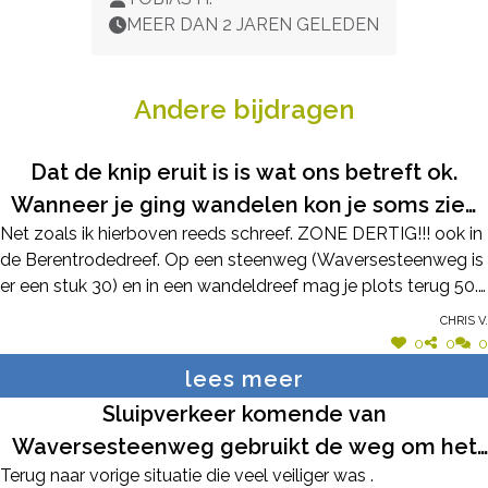
MEER DAN 2 JAREN GELEDEN
Andere bijdragen
Dat de knip eruit is is wat ons betreft ok.
Wanneer je ging wandelen kon je soms zien
Net zoals ik hierboven reeds schreef. ZONE DERTIG!!! ook in
dat hij toch werd omzeild. Elke bewoner
de Berentrodedreef. Op een steenweg (Waversesteenweg is
gelijk voor de wet. Het verkeer is overal
er een stuk 30) en in een wandeldreef mag je plots terug 50.
drukker en heftiger geworden. De zone 30 is
Begrijpen wie kan????
Chris V.
wel een pluspunt!!!! Dit mag van ons ook
0
0
0
meteen in de Berentrodedreef toegepast
lees meer
worden.
Sluipverkeer komende van
Waversesteenweg gebruikt de weg om het
Terug naar vorige situatie die veel veiliger was .
dorp te vermijden. Aangezien ze afslaan in de