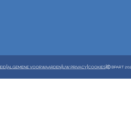
|
|
|
|
EID
ALGEMENE VOORWAARDEN
UW PRIVACY
COOKIES
BPART 20