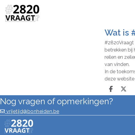
Wat is 
#2820Vraagt i
betrekken bij
reilen en zei
van vinden.
In de toekoms
deze website 
Deel o
Dee
Nog vragen of opmerkingen?
vrijetijd@bonheiden.be