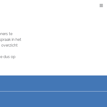
Kli
ners te
spraak in het
 overzicht
je dus op