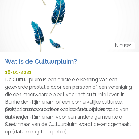
Nieuws
Wat is de Cultuurpluim?
18-01-2021
De Cultuurpluim is een officiële erkenning van een
geleverde prestatie door een persoon of een vereniging
die een meerwaarde biedt voor het culturele leven in
Bonheiden-Rijmenam of een opmerkelijke culturele
prestatie geleverd door een inwoner of vereniging van
Ook jij kan mee bepalen wie de Cultuurpluim zal
Bonheiden-Rijmenam voor een andere gemeente of
ontvangen.
stad.
De winnaar van de Cultuurpluim wordt bekendgemaakt
op (datum nog te bepalen).