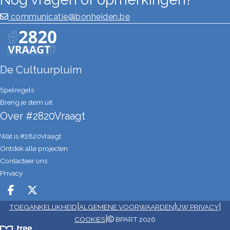
communicatie@bonheiden.be
De Cultuurpluim
Spelregels
Breng je stem uit
Over #2820Vraagt
Wat is #2820Vraagt
Ontdek alle projecten
Contacteer ons
Privacy
Deel op facebook
Deel op X
|
|
|
TOEGANKELIJKHEID
ALGEMENE VOORWAARDEN
UW PRIVACY
|
COOKIES
BPART 2026