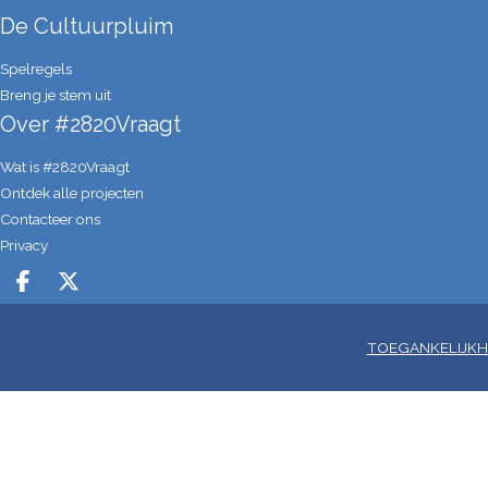
De Cultuurpluim
Spelregels
Breng je stem uit
Over #2820Vraagt
Wat is #2820Vraagt
Ontdek alle projecten
Contacteer ons
Privacy
Deel op facebook
Deel op X
TOEGANKELIJKH