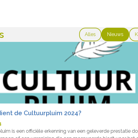
s
Alles
Nieuws
K
ient de Cultuurpluim 2024?
4
luim is een officiële erkenning van een geleverde prestatie d