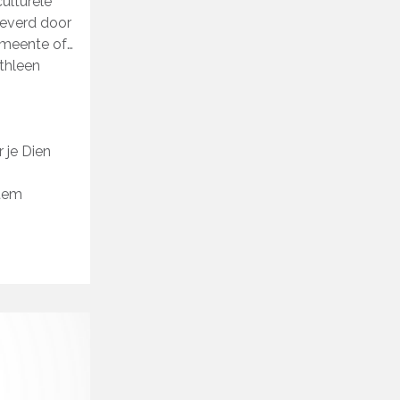
ulturele
leverd door
emeente of
thleen
 je Dien
stem