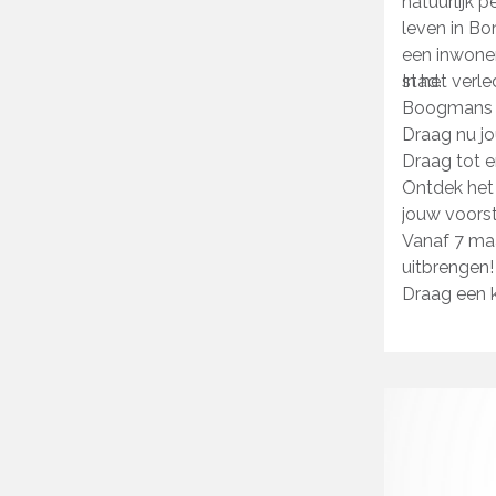
natuurlijk 
leven in Bo
een inwone
stad.
In het verl
Boogmans (
Draag nu j
Draag tot e
Ontdek het 
jouw voorst
Vanaf 7 maa
uitbrengen!
Draag een 