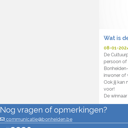
Wat is d
08-01-202
De Cultuurp
persoon of 
Bonheiden-R
inwoner of
Ook jij kan
voor!
De winnaar 
Nog vragen of opmerkingen?
communicatie@bonheiden.be