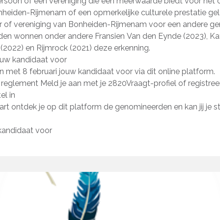
persoon of een vereniging die een meerwaarde biedt voor het c
nheiden-Rijmenam of een opmerkelijke culturele prestatie ge
r of vereniging van Bonheiden-Rijmenam voor een andere g
eden wonnen onder andere Fransien Van den Eynde (2023), Ka
2022) en Rijmrock (2021) deze erkenning.
ouw kandidaat voor
n met 8 februari jouw kandidaat voor via dit online platform.
reglement Meld je aan met je 2820Vraagt-profiel of registreer
el in
rt ontdek je op dit platform de genomineerden en kan jij je 
kandidaat voor