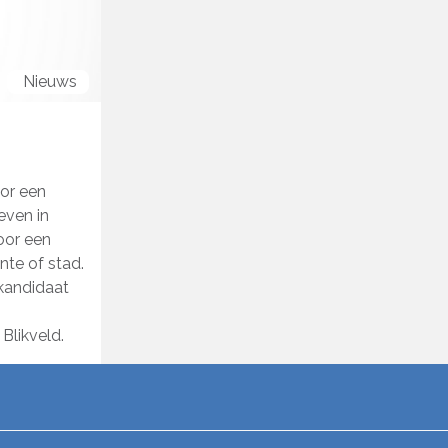
Nieuws
oor een
even in
oor een
te of stad.
 kandidaat
Blikveld.