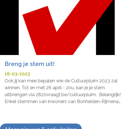
Breng je stem uit!
16-03-2023
Ook jij kan mee bepalen wie de Cultuurpluim 2023 zal
winnen. Tot en met 26 april - 20u. kan je je stem
uitbrengen via 2820vraagt.be/cultuurpluim. Belangrijk!
Enkel stemmen van inwoners van Bonheiden-Rijmenam
zijn geldig! De winnaar van de Cultuurpluim 2023 wordt
op 15 mei om 20 u. in ‘t Blikveld bekendgemaakt.