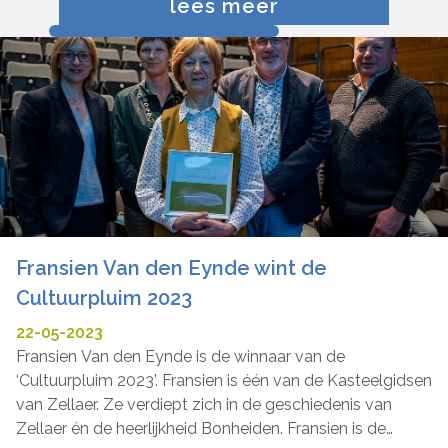
lees meer
leeftijdsgroep van de kinderen zodat ze
inhoudelijk aansluiten bij het educatief
programma van de school. Ze plaatst
‘erfgoed in Zellaer’ met succes op de
agenda van scholen in de ruime regio.
Fransien is een ware ambassadeur die
enthousiast de rijke geschiedenis van
Kasteel Zellaer promoot bij groot én klein en
mee haar schouders onder de gidsenwerking
zet. Daarvoor verdient ze de Cultuurpluim!
Fransien Van den Eynde wint de
Cultuurpluim 2023
22-05-2023
Fransien Van den Eynde is de winnaar van de
‘Cultuurpluim 2023’. Fransien is één van de Kasteelgidsen
van Zellaer. Ze verdiept zich in de geschiedenis van
Zellaer én de heerlijkheid Bonheiden. Fransien is de