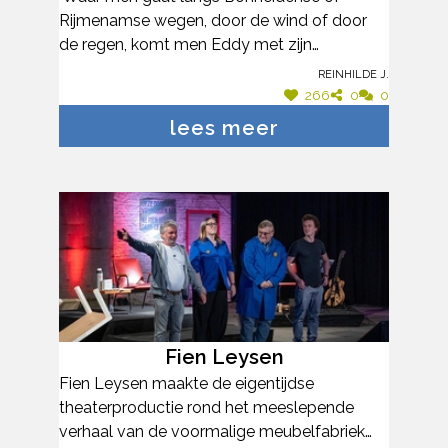
Rijmenamse wegen, door de wind of door
de regen, komt men Eddy met zijn
fototoestel tegen’. Eddy Peeters laat
Reinhilde J.
iedereen meegenieten van het in alle
266
0
0
vroegte ontluiken van de dag en ’s avonds
lees meer
een zonsondergang. Zijn mooie foto’s
verschijnen in het weerbericht op TV of in de
krant. De foto’s van Eddy sieren sinds kort
ook vele muren en deuren van het
Imeldaziekenhuis, met een specifiek doel: ze
werken rustgevend voor de patiënten wat
kan bijdragen tot een beter herstel en
algemeen welzijn. Prachtig fotowerk dat de
Cultuurpluim verdient!
Fien Leysen
Fien Leysen maakte de eigentijdse
theaterproductie rond het meeslepende
verhaal van de voormalige meubelfabriek