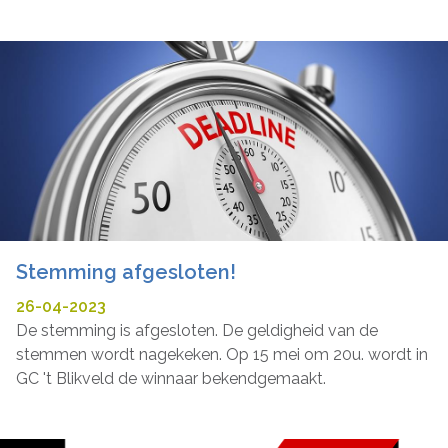
drijvende kracht achter de kinderrondleidingen voor
scholen op Zellaer. Ze ontwikkelt de rondleidingen
volgens de leeftijdsgroep van de kinderen zodat ze
inhoudelijk aansluiten bij het educatief programma van
de school. Ze plaatst ‘erfgoed in Zellaer’ met succes op
de agenda van scholen in de ruime regio. Fransien is een
ware ambassadeur die enthousiast de rijke geschiedenis
van Kasteel Zellaer promoot bij groot én klein en mee
haar schouders onder de gidsenwerking zet. Daarvoor
verdient ze de Cultuurpluim!
Stemming afgesloten!
26-04-2023
De stemming is afgesloten. De geldigheid van de
stemmen wordt nagekeken. Op 15 mei om 20u. wordt in
GC 't Blikveld de winnaar bekendgemaakt.