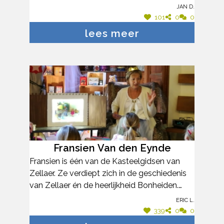
‘Meurop’ in Rijmenam. Acteur Jaak Van
Jan D.
Assche en muzikant Bert Dewinter
101
0
0
schitterden daarbij op scène. Fien
lees meer
verzamelde talrijke getuigenissen bij oud-
medewerkers van Meurop en bracht de
prachtige herinneringen aan de voormalige
fabriekssite terug tot leven. Een unieke
lokaal verankerde en op maat geschreven
locatievoorstelling waarvan alle speeldata
uitverkocht waren. Daarvoor verdient Fien
absoluut de Cultuurpluim!
Fransien Van den Eynde
Fransien is één van de Kasteelgidsen van
Zellaer. Ze verdiept zich in de geschiedenis
van Zellaer én de heerlijkheid Bonheiden.
Fransien is de drijvende kracht achter de
Eric L.
kinderrondleidingen voor scholen op Zellaer.
339
0
0
Ze ontwikkelt de rondleidingen volgens de