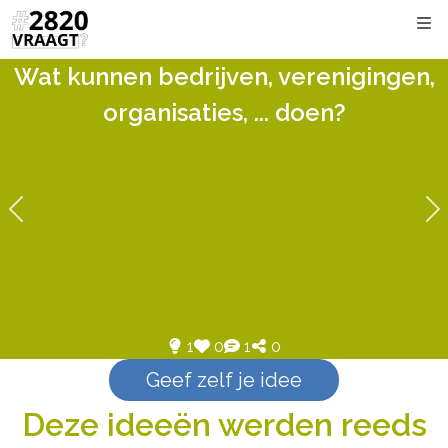
Kli
Wat kunnen bedrijven, verenigingen,
organisaties, ... doen?
1
0
1
0
Geef zelf je idee
Deze ideeën werden reeds