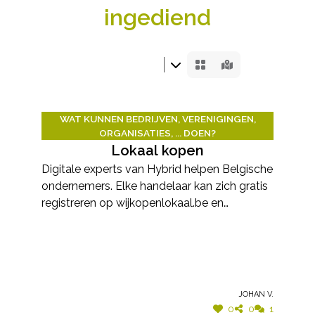
ingediend
WAT KUNNEN BEDRIJVEN, VERENIGINGEN,
ORGANISATIES, ... DOEN?
Lokaal kopen
Digitale experts van Hybrid helpen Belgische
ondernemers. Elke handelaar kan zich gratis
registreren op wijkopenlokaal.be en
acheterlocal.be Dit stond van de week in de
krant.
Johan V.
0
0
1