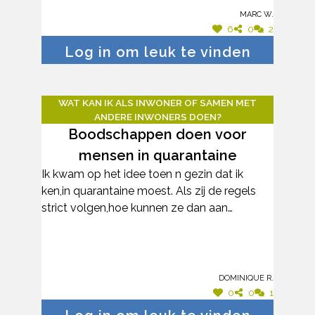
Marc W.
6
0
2
Log in om leuk te vinden
WAT KAN IK ALS INWONER OF SAMEN MET
ANDERE INWONERS DOEN?
Boodschappen doen voor
mensen in quarantaine
Ik kwam op het idee toen n gezin dat ik
ken,in quarantaine moest. Als zij de regels
strict volgen,hoe kunnen ze dan aan
boodschappen geraken?Daarom doe ik dat
nu voor hen maar zij zullen zeker niet de
enigen zijn die voor dit dilemma staan.
Dominique R.
0
0
1