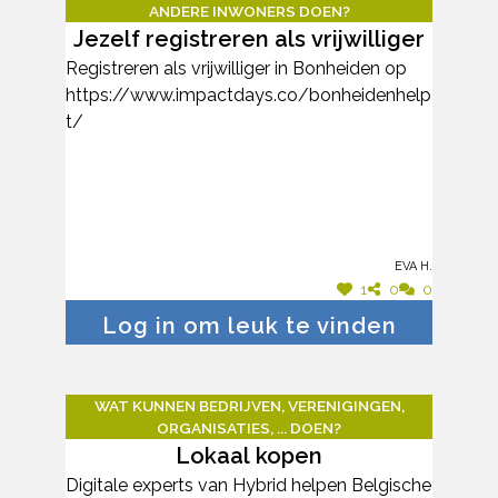
ANDERE INWONERS DOEN?
Jezelf registreren als vrijwilliger
Registreren als vrijwilliger in Bonheiden op
https://www.impactdays.co/bonheidenhelp
t/
Eva H.
1
0
0
Log in om leuk te vinden
WAT KUNNEN BEDRIJVEN, VERENIGINGEN,
ORGANISATIES, ... DOEN?
Lokaal kopen
Digitale experts van Hybrid helpen Belgische