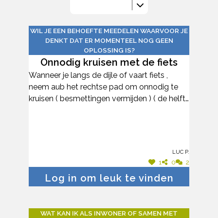
WIL JE EEN BEHOEFTE MEEDELEN WAARVOOR JE
DENKT DAT ER MOMENTEEL NOG GEEN
OPLOSSING IS?
Onnodig kruisen met de fiets
Wanneer je langs de dijle of vaart fiets ,
neem aub het rechtse pad om onnodig te
kruisen ( besmettingen vermijden ) ( de helft
van de fietsers doet het niet) . Misschien
mogelijk tijdelijk borden zetten dat iedereen
rechtse pad kiest of reglementering tijdelijk
aanpassen , hopelijk wordt er iets mee
Luc P.
gedaan , danku voor uw aandacht , mvg Luc
1
0
2
Log in om leuk te vinden
WAT KAN IK ALS INWONER OF SAMEN MET