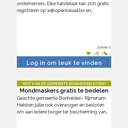
ondernemers. Elke handelaar kan zich gratis
registreren op wijkopenlokaal.be en
acheterlocal.be Dit stond van de week in de
krant.
Johan V.
0
0
1
Log in om leuk te vinden
WAT KAN DE GEMEENTE BONHEIDEN DOEN?
Mondmaskers gratis te bedelen
Geachte gemeente Bonheiden- Rijmenam,
Hebben jullie ook overwogen en besloten
om aan iedere burger ter bescherming van
onze gezondheid gratis een mondmasker uit
te delen?