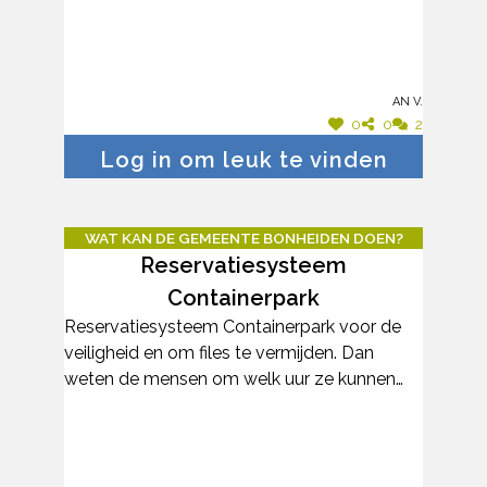
An V.
0
0
2
Log in om leuk te vinden
WAT KAN DE GEMEENTE BONHEIDEN DOEN?
Reservatiesysteem
Containerpark
Reservatiesysteem Containerpark voor de
veiligheid en om files te vermijden. Dan
weten de mensen om welk uur ze kunnen
gaan, zonder aan te schuiven. Bijvoorbeeld
om de 3 minuten een wagen binnen laten.
Reservatie kan op basis van nummerplaat.