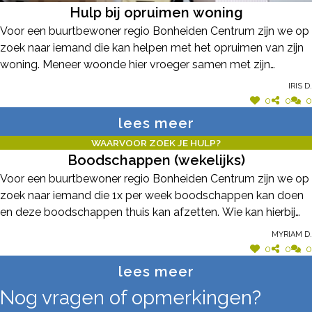
Hulp bij opruimen woning
Voor een buurtbewoner regio Bonheiden Centrum zijn we op
zoek naar iemand die kan helpen met het opruimen van zijn
woning. Meneer woonde hier vroeger samen met zijn
echtgenote. Sinds zijn echtgenote naar een WZC verhuisde,
Iris D.
vindt hij het moeilijk om spullen weg te doen en het huis
0
0
0
ordelijk te houden. Meneer ziet er erg tegenop om dit alleen
lees meer
te doen. Kan iemand hem helpen om samen door een deel
WAARVOOR ZOEK JE HULP?
van de spullen te gaan en te sorteren wat mag blijven en wat
Boodschappen (wekelijks)
weg kan?
Voor een buurtbewoner regio Bonheiden Centrum zijn we op
zoek naar iemand die 1x per week boodschappen kan doen
en deze boodschappen thuis kan afzetten. Wie kan hierbij
helpen?
Myriam D.
0
0
0
lees meer
Nog vragen of opmerkingen?