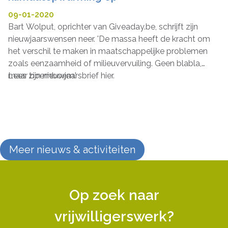
09-01-2020
Bart Wolput, oprichter van Giveaday.be, schrijft zijn
nieuwjaarswensen neer. 'De massa heeft de kracht om
het verschil te maken in maatschappelijke problemen
zoals eenzaamheid of milieuvervuiling. Geen blabla,
maar boemboem.'
Lees zijn nieuwjaarsbrief hier.
Meer nieuws & activiteiten
Op zoek naar
vrijwilligerswerk?