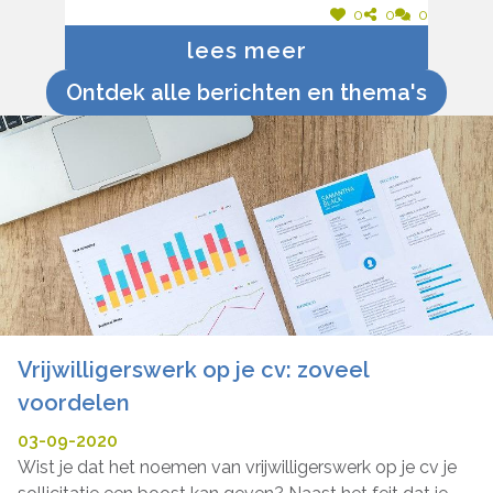
doorkruisen... wie neemt me eens op
0
0
0
sleeptouw :-) ? (man, 34)
lees meer
Ontdek alle berichten en thema's
Vrijwilligerswerk op je cv: zoveel
voordelen
03-09-2020
Wist je dat het noemen van vrijwilligerswerk op je cv je