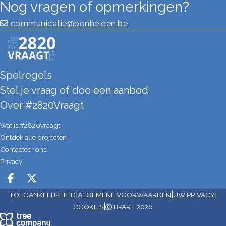
Nog vragen of opmerkingen?
communicatie@bonheiden.be
Spelregels
Stel je vraag of doe een aanbod
Over #2820Vraagt
Wat is #2820Vraagt
Ontdek alle projecten
Contacteer ons
Privacy
Deel op facebook
Deel op X
|
|
|
TOEGANKELIJKHEID
ALGEMENE VOORWAARDEN
UW PRIVACY
|
COOKIES
BPART 2026