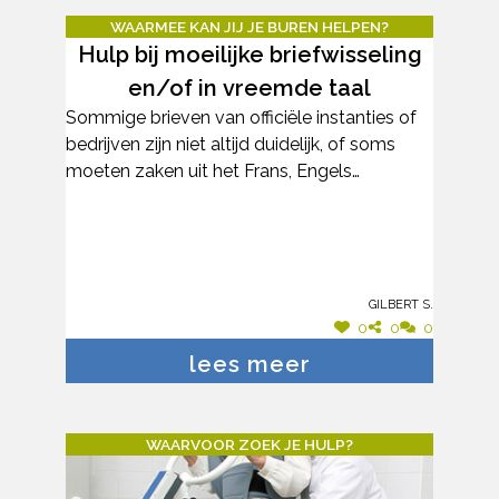
WAARMEE KAN JIJ JE BUREN HELPEN?
Hulp bij moeilijke briefwisseling
en/of in vreemde taal
Sommige brieven van officiële instanties of
bedrijven zijn niet altijd duidelijk, of soms
moeten zaken uit het Frans, Engels
verduidelijkt worden. Ik wil daar gaar bij
helpen.
Gilbert S.
0
0
0
lees meer
WAARVOOR ZOEK JE HULP?