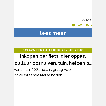
verplaatsen -sneeuw ruimen -hond uitlaten
,alleen of samen met eigenaar
Marc S.
0
0
1
lees meer
WAARMEE KAN JIJ JE BUREN HELPEN?
inkopen per fiets, dier oppas,
cultuur opsnuiven, tuin, helpen bij
vanaf juni 2021 help ik graag voor
lessen van kinderen, vertaling,
bovenstaande kleine noden
admin