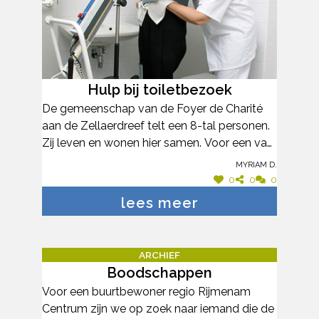
Hulp bij toiletbezoek
De gemeenschap van de Foyer de Charité
aan de Zellaerdreef telt een 8-tal personen.
Zij leven en wonen hier samen. Voor een van
de bewoners is het moeilijk om nog
Myriam D.
zelfstandig tot aan het toilet te gaan.
0
0
0
Daarom zijn ze op zoek naar iemand uit de
lees meer
buurt die haar in de namiddag kan helpen
om naar het toilet te gaan. Mevrouw dient
met een tillift uit bed en op het toilet
ARCHIEF
geholpen worden. Er komt al 2x per dag
Boodschappen
thuisverpleging, maar dit is onvoldoende. Er
Voor een buurtbewoner regio Rijmenam
wordt hulp gevraagd rond 13u en rond
Centrum zijn we op zoek naar iemand die de
15u30. Alle hulp zou welkom zijn (1 of 2 keer