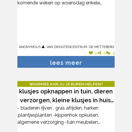
komende weken op woensdag enkele
per dag, 1 dag per week, enkel in het
boodschappen kan doen en deze thuis kan
weekend...). Woont er iemand in de buurt die
afzetten. Dit in afwachting tot er een meer
af en toe kan helpen?
structurele oplossing voor de
boodschappen gevonden wordt. Kan
iemand de komende weken helpen?
Anonymous 👤. van Dienstencentrum 'De Metteberg'
0
0
4
lees meer
WAARMEE KAN JIJ JE BUREN HELPEN?
klusjes opknappen in tuin, dieren
verzorgen, kleine klusjes in huis,
- bladeren rijven , gras afrijden, harken
samen wandelen met hond
,plantjesplanten -kippenhok opkuisen,
algemene verzorging -tuin meubelen
onderhouden -lampen vervangen , meubels