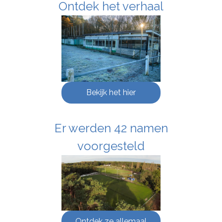
Ontdek het verhaal
Bekijk het hier
Er werden 42 namen
voorgesteld
Ontdek ze allemaal