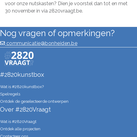
voor onze nutskasten? Dien je voorstel dan tot en met
30 november in via 2820vraagt.be.
Nog vragen of opmerkingen?
communicatie@bonheiden.be
#2820kunstbox
Wat is #2820kunstbox?
Spelregels
Ontdek de geselecteerde ontwerpen
Over #2820Vraagt
Wat is #2820Vraagt
Ontdek alle projecten
Contacteer ons