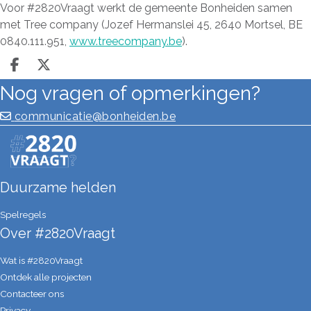
Voor #2820Vraagt werkt de gemeente Bonheiden samen
met Tree company (Jozef Hermanslei 45, 2640 Mortsel, BE
0840.111.951,
www.treecompany.be
).
Deel op facebook
Deel op X
Nog vragen of opmerkingen?
communicatie@bonheiden.be
Duurzame helden
Spelregels
Over #2820Vraagt
Wat is #2820Vraagt
Ontdek alle projecten
Contacteer ons
Privacy