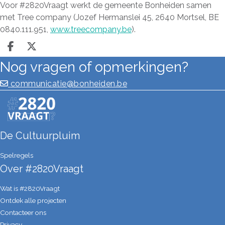
Voor #2820Vraagt werkt de gemeente Bonheiden samen
met Tree company (Jozef Hermanslei 45, 2640 Mortsel, BE
0840.111.951,
www.treecompany.be
).
Deel op facebook
Deel op X
Nog vragen of opmerkingen?
communicatie@bonheiden.be
De Cultuurpluim
Spelregels
Over #2820Vraagt
Wat is #2820Vraagt
Ontdek alle projecten
Contacteer ons
Privacy