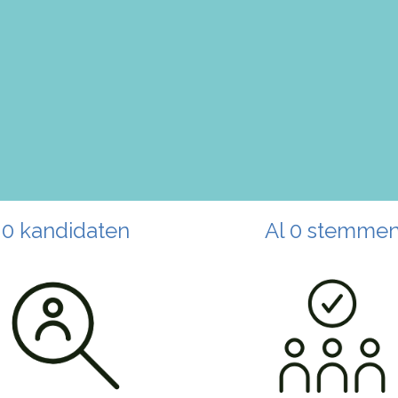
0 kandidaten
Al 0 stemme