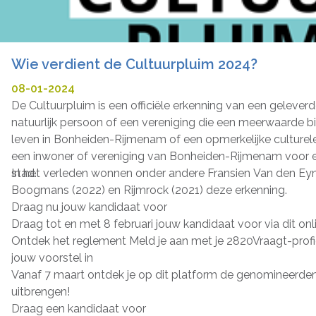
Wie verdient de Cultuurpluim 2024?
08-01-2024
De Cultuurpluim is een officiële erkenning van een gelever
natuurlijk persoon of een vereniging die een meerwaarde bi
leven in Bonheiden-Rijmenam of een opmerkelijke culturele
een inwoner of vereniging van Bonheiden-Rijmenam voor 
stad.
In het verleden wonnen onder andere Fransien Van den Eyn
Boogmans (2022) en Rijmrock (2021) deze erkenning.
Draag nu jouw kandidaat voor
Draag tot en met 8 februari jouw kandidaat voor via dit onl
Ontdek het reglement Meld je aan met je 2820Vraagt-profiel
jouw voorstel in
Vanaf 7 maart ontdek je op dit platform de genomineerden e
uitbrengen!
Draag een kandidaat voor