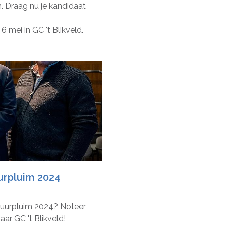
. Draag nu je kandidaat
mei in GC 't Blikveld.
urpluim 2024
ltuurpluim 2024? Noteer
ar GC 't Blikveld!