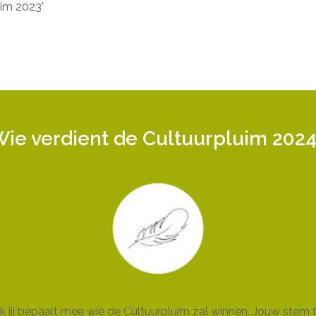
uim 2023'
ie verdient de Cultuurpluim 202
 jij bepaalt mee wie de Cultuurpluim zal winnen. Jouw stem t