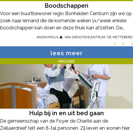
Boodschappen
Voor een buurtbewoner regio Bonheiden Centrum zijn we op
zoek naar iemand die de komende weken 1x/week enkele
boodschappen kan doen en deze thuis kan afzetten. De
persoon die dit normaal voor hem doet, heeft zijn been
Anonymous 👤. van Dienstencentrum 'De Metteberg'
gebroken en kan dit tijdelijk niet doen. Kan iemand de
0
0
2
komende weken helpen?
lees meer
ARCHIEF
Hulp bij in en uit bed gaan
De gemeenschap van de Foyer de Charité aan de
Zellaerdreef telt een 8-tal personen. Zij leven en wonen hier