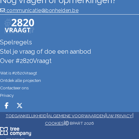
Nog vragen of opmerkingen?
communicatie@bonheiden.be
Spelregels
Stel je vraag of doe een aanbod
Over #2820Vraagt
Wat is #2820Vraagt
Ontdek alle projecten
Contacteer ons
Privacy
Deel op facebook
Deel op X
|
|
|
TOEGANKELIJKHEID
ALGEMENE VOORWAARDEN
UW PRIVACY
|
COOKIES
BPART 2026