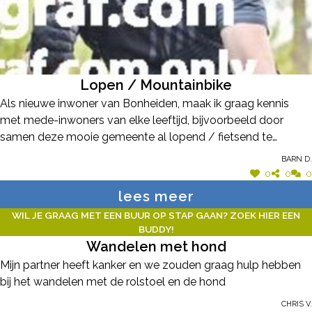
Lopen / Mountainbike
Als nieuwe inwoner van Bonheiden, maak ik graag kennis
met mede-inwoners van elke leeftijd, bijvoorbeeld door
samen deze mooie gemeente al lopend / fietsend te
doorkruisen... wie neemt me eens op sleeptouw :-) ? (man,
Barn D.
34)
0
0
0
lees meer
WIL JE GRAAG MET EEN BUUR OP STAP GAAN? ZOEK HIER EEN
BUDDY!
Wandelen met hond
Mijn partner heeft kanker en we zouden graag hulp hebben
bij het wandelen met de rolstoel en de hond
Chris V.