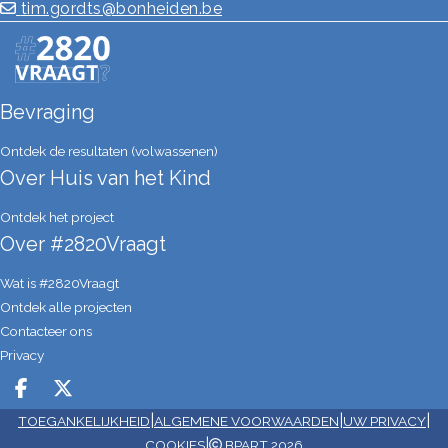
tim.gordts@bonheiden.be
positief opvoeden, beeldschermgebruik, EHBO, gezonde
voeding voor kinderen en slapen.
Bevraging
Ontdek de resultaten (volwassenen)
Over Huis van het Kind
Ontdek het project
Over #2820Vraagt
Wat is #2820Vraagt
Ontdek alle projecten
Contacteer ons
Privacy
Deel op facebook
Deel op X
|
|
|
TOEGANKELIJKHEID
ALGEMENE VOORWAARDEN
UW PRIVACY
|
COOKIES
BPART 2026