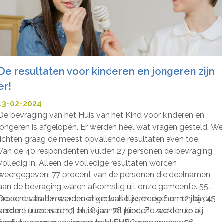
De resultaten voor kinderen en jongeren zijn
er!
13-02-2024
De bevraging van het Huis van het Kind voor kinderen en
jongeren is afgelopen. Er werden heel wat vragen gesteld. W
lichten graag de meest opvallende resultaten even toe.
Van de 40 respondenten vulden 27 personen de bevraging
volledig in. Alleen de volledige resultaten worden
weergegeven. 77 procent van de personen die deelnamen
aan de bevraging waren afkomstig uit onze gemeente. 55
procent van de respondenten was tussen de 6 en 12 jaar, 45
Deze resultaten werden al gedeeltelijk meegenomen bij de
procent tussen de 13 en 18 jaar 78 procent zoekt hulp bij
verdere uitrol van het Huis van het Kind. Zo werden er al