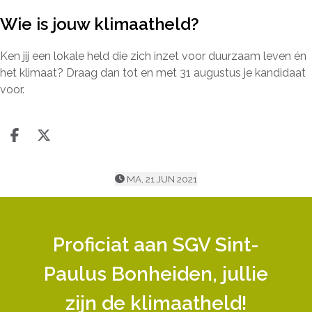
Wie is jouw klimaatheld?
Ken jij een lokale held die zich inzet voor duurzaam leven én
het klimaat? Draag dan tot en met 31 augustus je kandidaat
voor.
Deel op facebook
Deel op X
MA, 21 JUN 2021
Proficiat aan SGV Sint-
Paulus Bonheiden, jullie
zijn de klimaatheld!