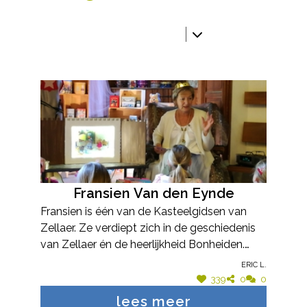
Fransien Van den Eynde
Fransien is één van de Kasteelgidsen van
Zellaer. Ze verdiept zich in de geschiedenis
van Zellaer én de heerlijkheid Bonheiden.
Fransien is de drijvende kracht achter de
Eric L.
kinderrondleidingen voor scholen op Zellaer.
339
0
0
Ze ontwikkelt de rondleidingen volgens de
lees meer