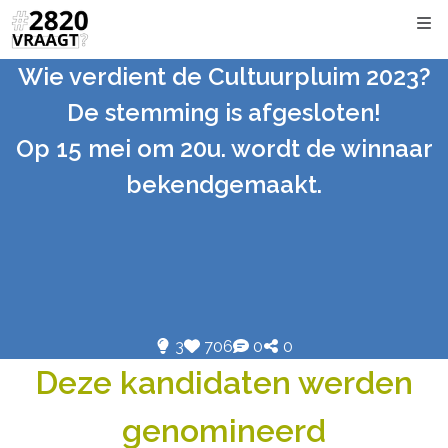
Kli
Wie verdient de Cultuurpluim 2023?
De stemming is afgesloten!
Op 15 mei om 20u. wordt de winnaar
bekendgemaakt.
3
706
0
0
Deze kandidaten werden
genomineerd