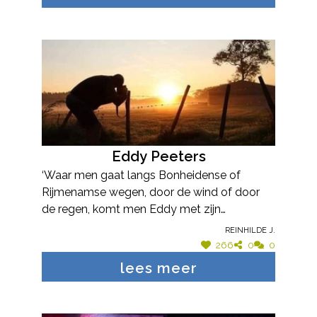
leeftijdsgroep van de kinderen zodat ze
inhoudelijk aansluiten bij het educatief
programma van de school. Ze plaatst
‘erfgoed in Zellaer’ met succes op de
agenda van scholen in de ruime regio.
Fransien is een ware ambassadeur die
enthousiast de rijke geschiedenis van
Kasteel Zellaer promoot bij groot én klein en
mee haar schouders onder de gidsenwerking
Eddy Peeters
zet. Daarvoor verdient ze de Cultuurpluim!
‘Waar men gaat langs Bonheidense of
Rijmenamse wegen, door de wind of door
de regen, komt men Eddy met zijn
fototoestel tegen’. Eddy Peeters laat
Reinhilde J.
iedereen meegenieten van het in alle
266
0
0
vroegte ontluiken van de dag en ’s avonds
lees meer
een zonsondergang. Zijn mooie foto’s
verschijnen in het weerbericht op TV of in de
krant. De foto’s van Eddy sieren sinds kort