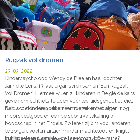
Rugzak vol dromen
23-03-2022
Kinderpsycholoog Wendy de Pree en haar dochter
Janneke Lens, 13 jaar, organiseren samen 'Een Rugzak
Vol Dromen'. Hiermee willen zij kinderen in België de kans
geven om écht iets te doen voor leeftijdsgenootjes die
hun land door de oorlog zijn moeten ontvluchten.
Belgische kinderen vullen een rugzakje met eigen, nog
mooi speelgoed én een persoonlijke tekening of
boodschap in het Engels. Zo leren zij om voor anderen
te zorgen, voelen zij zich minder machteloos en krijgt
hun speelgoed een nieuwe toekomst voor
Vul jij ook een rugzakje voor een kind uit Oekraïne?