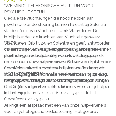
“WE MIND”: TELEFONISCHE HULPLIJN VOOR
PSYCHISCHE STEUN
Oekraïense vluchtelingen die nood hebben aan
psychische ondersteuning kunnen terecht bij Solentra
via de infolijn van Vluchtelingwerk Vlaanderen. Deze
infolijn bundelt de krachten van Vluchtelingenwerk
Vlaanderen, Orbit vzw en Solentra en geeft antwoorden
WAT?
op een waaier van vragen over opvang, integratie en
Via de infolijn van Vluchtelingenwerk Vlaanderen kunnen
psychologische begeleiding van vluchtelingen en
vluchtelingen een afspraak maken voor een gesprek
asielzoekers. Zo verzekeren we één aanspreekpunt voor
met een van onze hulpverleners. Behalve een luisterend
Oekraïense vluchtelingen en houden we de drempel
oor bieden onze hulpverleners tips en oefeningen om
voor toegang tot informatie en ondersteuning zo laag
stress te verminderen en de veerkracht aan te spreken.
HOE WERKT HET?
mogelijk. Ook burgers die Oekraïners opvangen kunnen
Het gesprek verloopt in het Oekraïens (via een
Contacteer de infolijn (elke werkdag bereikbaar van 9u
er met hun vragen terecht. Oekraïners worden geholpen
Oekraïense hulpverlener of tolk).
tot 12u30):
in hun eigen taal.
In- het Engels en Nederlands: 02 225 44 11 In het
Oekraïens: 02 225 44 21
Je krijgt een afspraak met een van onze hulpverleners
voor psychologische ondersteuning. Het gesprek